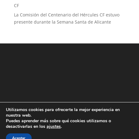
CF
La Comisión del Centenario del Hércules CF estuvo
presente durante la Semana Santa de Alicante
Utilizamos cookies para ofrecerte la mejor experiencia en
nuestra web.
Puedes aprender más sobre qué cookies utilizamos o
desactivarlas en los
ajustes
.
Aceptar